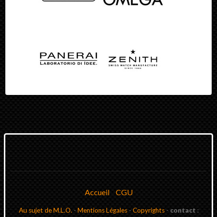
Accueil
CGU
Au sujet de M.L.O.
-
Mentions Légales
-
Copyrights
-
contact
: