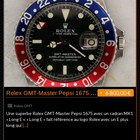
6 800,00 €
Rolex GMT-Master Pepsi 1675 MK1 « Long E »
Rolex GMT
Une superbe Rolex GMT-Master Pepsi 1675 avec un cadran MK1
« Long E ». « Long E » fait référence au logo Rolex avec un E plus
long qui
[…]