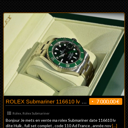
7 000,00 €
ROLEX Submariner 116610 lv Hulk
Rolex
,
Rolex Submariner
Bonjour Je mets en vente ma rolex Submariner date 116610 lv
dite Hulk , full set complet , code 110 Ad France , année nov
[…]