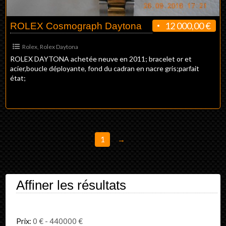
12 000,00 €
ROLEX Cosmograph Daytona
Rolex
,
Rolex Daytona
ROLEX DAYTONA achetée neuve en 2011; bracelet or et
acier,boucle déployante, fond du cadran en nacre gris;parfait
état;
1
→
Affiner les résultats
Prix: