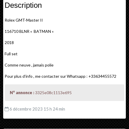
Description
Rolex GMT-Master II
116710 BLNR « BATMAN «
2018
Full set
Comme neuve , jamais polie
Pour plus d’info , me contacter sur Whatsapp : +33634455572
N° annonce :
3325e08c1113e695
6 décembre 2023 15 h 24 min