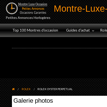
Montre-Luxe
Petites Annonces Horlogères
Audemars
Jaeger-
olex
Omega
Panerai
Top 100 Montres d’occasion
Guides d’achat
Rol
Piguet
LeCoultre
ROLEX
ROLEX OYSTER PERPETUAL
Galerie photos