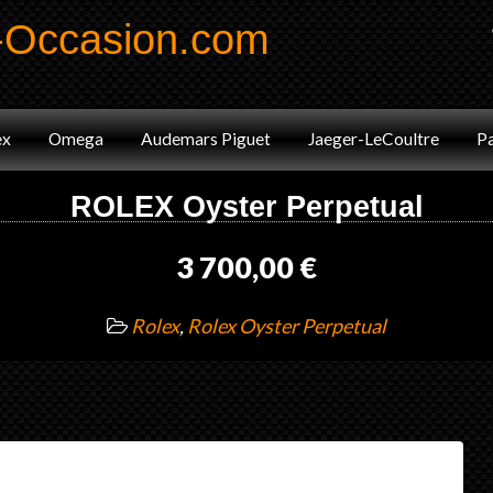
-Occasion.com
Code41
Marques
Annonces
Blog
ex
Omega
Audemars Piguet
Jaeger-LeCoultre
Pa
ROLEX Oyster Perpetual
3 700,00 €
Rolex
,
Rolex Oyster Perpetual