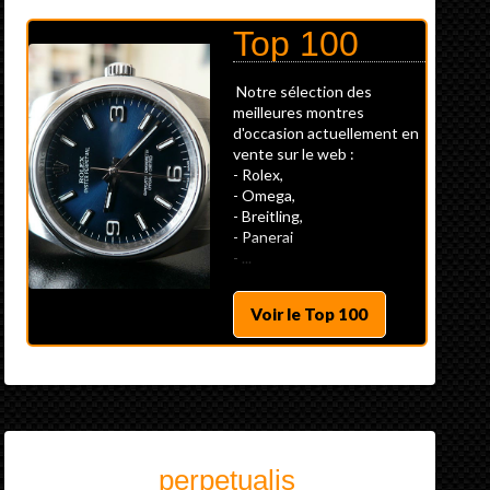
Top 100
Notre sélection des
meilleures montres
d'occasion actuellement en
vente sur le web :
- Rolex,
- Omega,
- Breitling,
- Panerai
- ...
Voir le Top 100
perpetualis