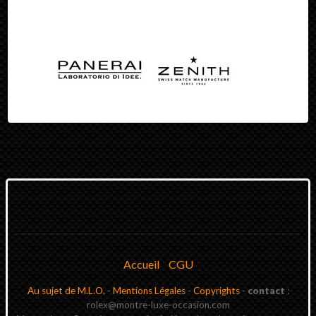
Accueil
CGU
Au sujet de M.L.O.
-
Mentions Légales
-
Copyrights
-
contact
:
rolex@montre-luxe-occasion.com