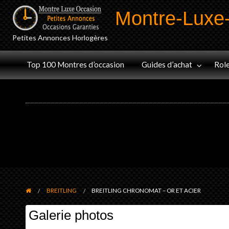
Montre-Luxe
Petites Annonces Horlogères
Audemars
Jaeger-
olex
Omega
Panerai
Top 100 Montres d’occasion
Guides d’achat
Rol
Piguet
LeCoultre
BREITLING
BREITLING CHRONOMAT – OR ET ACIER
Galerie photos