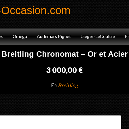
-Occasion.com
Code41
Marques
Annonces
Blog
ex
Omega
Audemars Piguet
Jaeger-LeCoultre
Pa
Breitling Chronomat – Or et Acier
3 000,00 €
Breitling