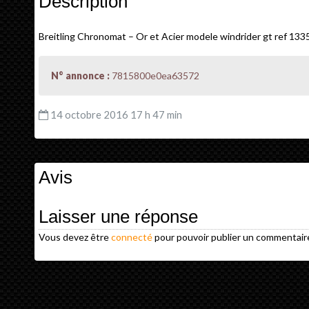
Description
Breitling Chronomat – Or et Acier modele windrider gt ref 1335
N° annonce :
7815800e0ea63572
14 octobre 2016 17 h 47 min
Avis
Laisser une réponse
Vous devez être
connecté
pour pouvoir publier un commentair