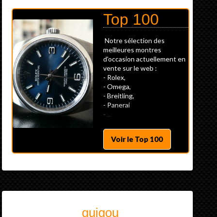
Top 100
Notre sélection des
meilleures montres
d'occasion actuellement en
vente sur le web :
- Rolex,
- Omega,
- Breitling,
- Panerai
- ...
Voir le Top 100
guigou