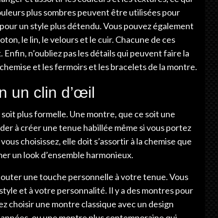
couleurs plus sombres peuvent être utilisées pour
es pour un style plus détendu. Vous pouvez également
ton, le lin, le velours et le cuir. Chacune de ces
nfin, n’oubliez pas les détails qui peuvent faire la
chemise et les fermoirs et les bracelets de la montre.
 un clin d’œil
soit plus formelle. Une montre, que ce soit une
der à créer une tenue habillée même si vous portez
ous choisissez, elle doit s’assortir à la chemise que
rmer un look d’ensemble harmonieux.
outer une touche personnelle à votre tenue. Vous
yle et à votre personnalité. Il y a des montres pour
ez choisir une montre classique avec un design
s années, ou une montre plus contemporaine qui