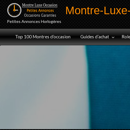
Montre-Luxe
Petites Annonces Horlogères
Audemars
Jaeger-
olex
Omega
Panerai
Top 100 Montres d’occasion
Guides d’achat
Rol
Piguet
LeCoultre