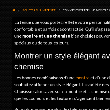
ACHETER SUR INTERNET
COMMENT PORTER UNE MONTRE AV
La tenue que vous portez reflète votre personnalité,
confortable et parfois décontractée. Qu’il s’agiss
une
montre et une chemise
bien choisies peuve
spéciaux ou de tous les jours.
Montrer un style élégant a
chemise
Les bonnes combinaisons d’une
montre
et d’une c
souhaitez afficher un style élégant. La variété des
Choisissez alors avec soin la montre et la chemise 
que les couleurs et les textures s’agencent bien en
Pour obtenir encore plus de style, vous pouvez méla