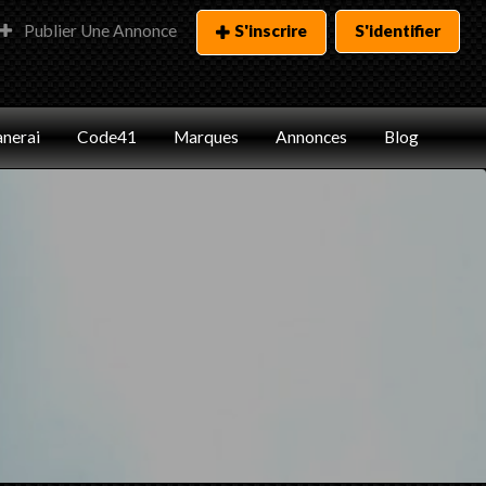
Publier Une Annonce
S'inscrire
S'identifier
nerai
Code41
Marques
Annonces
Blog