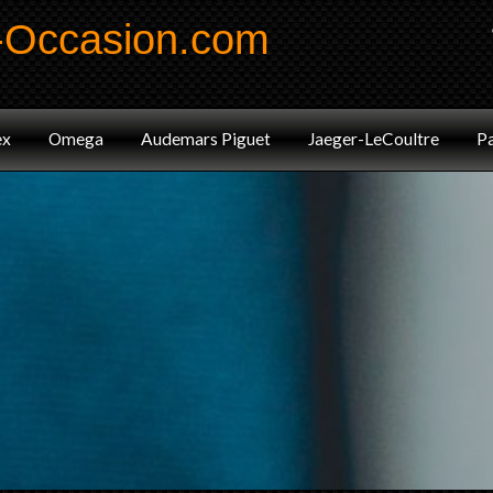
-Occasion.com
Code41
Marques
Annonces
Blog
ex
Omega
Audemars Piguet
Jaeger-LeCoultre
Pa