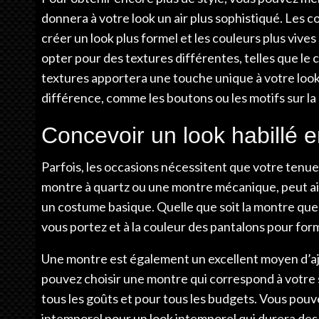
donnera à votre look un air plus sophistiqué. Les 
créer un look plus formel et les couleurs plus viv
opter pour des textures différentes, telles que le co
textures apportera une touche unique à votre look. E
différence, comme les boutons ou les motifs sur la 
Concevoir un look habillé en
Parfois, les occasions nécessitent que votre tenue 
montre à quartz ou une montre mécanique, peut ai
un costume basique. Quelle que soit la montre que v
vous portez et à la couleur des pantalons pour fo
Une montre est également un excellent moyen d’aj
pouvez choisir une montre qui correspond à votre st
tous les goûts et pour tous les budgets. Vous pouv
intemporel pour un look intemporel qui durera de