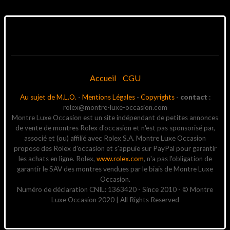
Accueil
CGU
Au sujet de M.L.O.
-
Mentions Légales
-
Copyrights
-
contact
:
rolex@montre-luxe-occasion.com
Montre Luxe Occasion est un site indépendant de petites annonces
de vente de montres Rolex d'occasion et n'est pas sponsorisé par,
associé et (ou) affilié avec Rolex S.A. Montre Luxe Occasion
propose des Rolex d'occasion et s'appuie sur PayPal pour garantir
les achats en ligne. Rolex,
www.rolex.com
, n'a pas l'obligation de
garantir le SAV des montres vendues par le biais de Montre Luxe
Occasion.
Numéro de déclaration CNIL: 1363420 - Since 2010 - © Montre
Luxe Occasion 2020 | All Rights Reserved